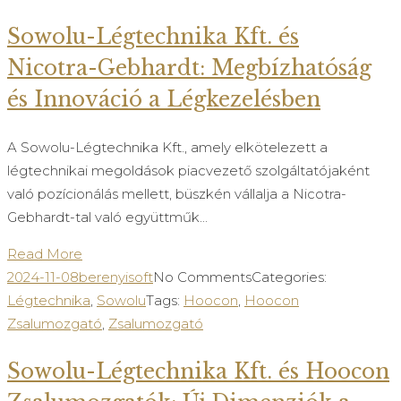
Sowolu-Légtechnika Kft. és
Nicotra-Gebhardt: Megbízhatóság
és Innováció a Légkezelésben
A Sowolu-Légtechnika Kft., amely elkötelezett a
légtechnikai megoldások piacvezető szolgáltatójaként
való pozícionálás mellett, büszkén vállalja a Nicotra-
Gebhardt-tal való együttműk...
Read More
2024-11-08
berenyisoft
No Comments
Categories:
Légtechnika
,
Sowolu
Tags:
Hoocon
,
Hoocon
Zsalumozgató
,
Zsalumozgató
Sowolu-Légtechnika Kft. és Hoocon