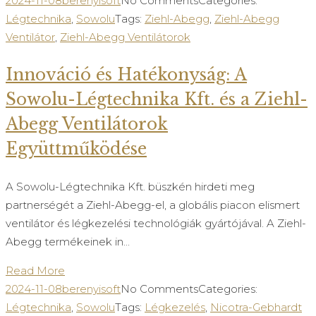
2024-11-08
berenyisoft
No Comments
Categories:
Légtechnika
,
Sowolu
Tags:
Ziehl-Abegg
,
Ziehl-Abegg
Ventilátor
,
Ziehl-Abegg Ventilátorok
Innováció és Hatékonyság: A
Sowolu-Légtechnika Kft. és a Ziehl-
Abegg Ventilátorok
Együttműködése
A Sowolu-Légtechnika Kft. büszkén hirdeti meg
partnerségét a Ziehl-Abegg-el, a globális piacon elismert
ventilátor és légkezelési technológiák gyártójával. A Ziehl-
Abegg termékeinek in...
Read More
2024-11-08
berenyisoft
No Comments
Categories:
Légtechnika
,
Sowolu
Tags:
Légkezelés
,
Nicotra-Gebhardt