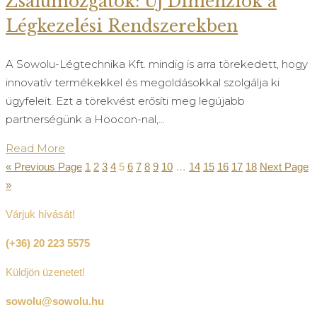
Zsalumozgatók: Új Dimenziók a
Légkezelési Rendszerekben
A Sowolu-Légtechnika Kft. mindig is arra törekedett, hogy
innovatív termékekkel és megoldásokkal szolgálja ki
ügyfeleit. Ezt a törekvést erősíti meg legújabb
partnerségünk a Hoocon-nal,...
Read More
« Previous Page
1
2
3
4
5
6
7
8
9
10
…
14
15
16
17
18
Next Page
»
Várjuk hívását!
(+36) 20 223 5575
Küldjön üzenetet!
sowolu@sowolu.hu