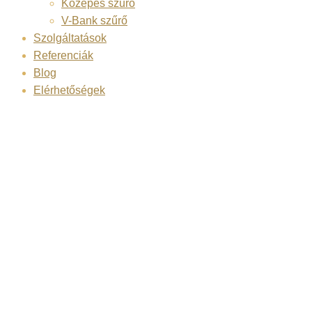
Közepes szűrő
V-Bank szűrő
Szolgáltatások
Referenciák
Blog
Elérhetőségek
Category
Archives:
Légtechnika