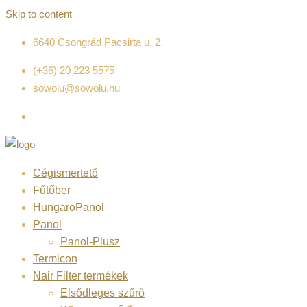
Skip to content
6640 Csongrád Pacsirta u. 2.
(+36) 20 223 5575
sowolu@sowolu.hu
Cégismertető
Fűtőber
HungaroPanol
Panol
Panol-Plusz
Termicon
Nair Filter termékek
Elsődleges szűrő