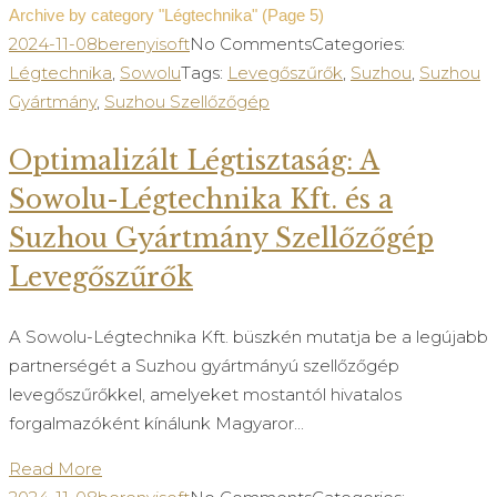
Archive by category "Légtechnika"
(Page 5)
2024-11-08
berenyisoft
No Comments
Categories:
Légtechnika
,
Sowolu
Tags:
Levegőszűrők
,
Suzhou
,
Suzhou
Gyártmány
,
Suzhou Szellőzőgép
Optimalizált Légtisztaság: A
Sowolu-Légtechnika Kft. és a
Suzhou Gyártmány Szellőzőgép
Levegőszűrők
A Sowolu-Légtechnika Kft. büszkén mutatja be a legújabb
partnerségét a Suzhou gyártmányú szellőzőgép
levegőszűrőkkel, amelyeket mostantól hivatalos
forgalmazóként kínálunk Magyaror...
Read More