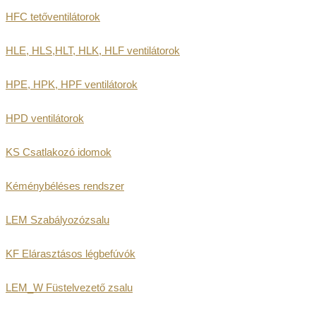
HFC tetőventilátorok
HLE, HLS,HLT, HLK, HLF ventilátorok
HPE, HPK, HPF ventilátorok
HPD ventilátorok
KS Csatlakozó idomok
Kéménybéléses rendszer
LEM Szabályozózsalu
KF Elárasztásos légbefúvók
LEM_W Füstelvezető zsalu