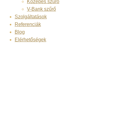
Közepes szűrő
V-Bank szűrő
Szolgáltatások
Referenciák
Blog
Elérhetőségek
SOWOLU-
LÉGTECHNIKA
Kft