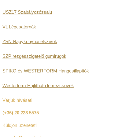
USZ17 Szabályozózsalu
VL Légcsatornák
ZSN Nagykonyhai elszívók
SZP rezgésszigetelő gumirugók
SPIKO és WESTERFORM Hangcsillapítók
Westerform Hajlítható lemezcsövek
Várjuk hívását!
(+36) 20 223 5575
Küldjön üzenetet!