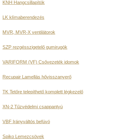
KNH Hangcsillapítók
LK klímaberendezés
MVR, MVR-X ventilátorok
SZP rezgésszigetelő gumirugók
VARIFORM (VF) Csővezeték idomok
Recupair Lamellás hővisszanyerő
TK Tetőre telepíthető komplett légkezelő
XN-2 Tűzvédelmi csappantyú
VBF Irányváltós befúvó
Spiko Lemezcsövek