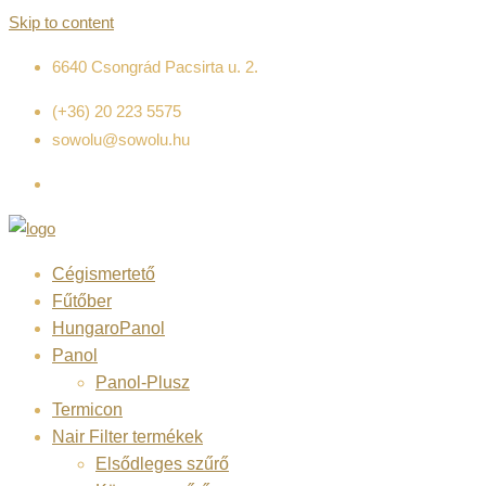
Skip to content
6640 Csongrád Pacsirta u. 2.
(+36) 20 223 5575
sowolu@sowolu.hu
Cégismertető
Fűtőber
HungaroPanol
Panol
Panol-Plusz
Termicon
Nair Filter termékek
Elsődleges szűrő