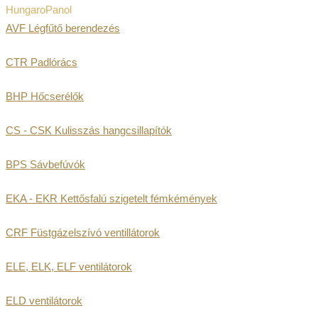
HungaroPanol
AVF Légfűtő berendezés
CTR Padlórács
BHP Hőcserélők
CS - CSK Kulisszás hangcsillapítók
BPS Sávbefúvók
EKA - EKR Kettősfalú szigetelt fémkémények
CRF Füstgázelszívó ventillátorok
ELE, ELK, ELF ventilátorok
ELD ventilátorok