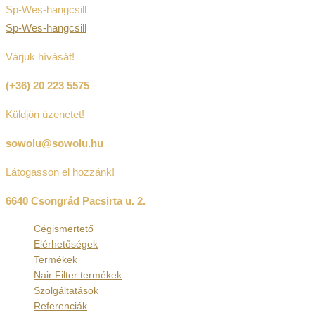
Sp-Wes-hangcsill
Sp-Wes-hangcsill
Várjuk hívását!
(+36) 20 223 5575
Küldjön üzenetet!
sowolu@sowolu.hu
Látogasson el hozzánk!
6640 Csongrád Pacsirta u. 2.
Cégismertető
Elérhetőségek
Termékek
Nair Filter termékek
Szolgáltatások
Referenciák