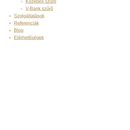
Közepes szűrő
V-Bank szűrő
Szolgáltatások
Referenciák
Blog
Elérhetőségek
SOWOLU-
LÉGTECHNIKA
Kft