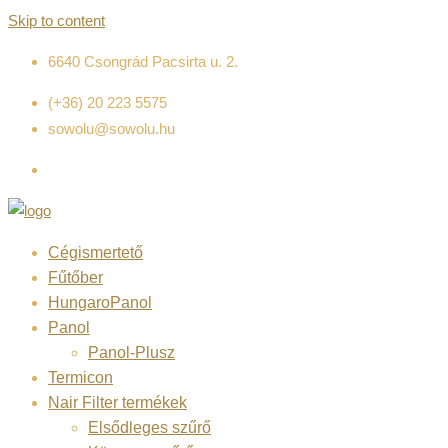
Skip to content
6640 Csongrád Pacsirta u. 2.
(+36) 20 223 5575
sowolu@sowolu.hu
Cégismertető
Fűtőber
HungaroPanol
Panol
Panol-Plusz
Termicon
Nair Filter termékek
Elsődleges szűrő